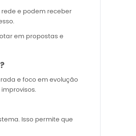
a rede e podem receber
esso.
votar em propostas e
s?
urada e foco em evolução
 improvisos.
istema. Isso permite que