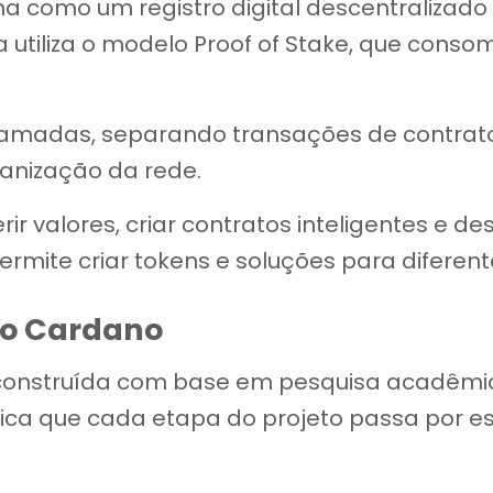
na como um registro digital descentralizad
 utiliza o modelo Proof of Stake, que cons
amadas, separando transações de contratos i
ganização da rede.
ir valores, criar contratos inteligentes e d
mite criar tokens e soluções para diferentes
do Cardano
i construída com base em pesquisa acadêmi
ifica que cada etapa do projeto passa por e