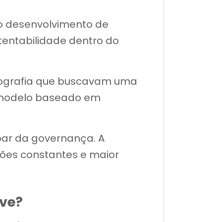
 o desenvolvimento de
stentabilidade dentro do
ptografia que buscavam uma
no modelo baseado em
par da governança. A
ções constantes e maior
rve?