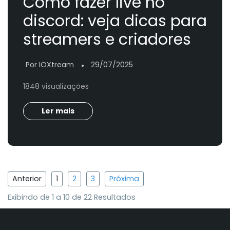
Como fazer live no
discord: veja dicas para
streamers e criadores
Por IOXtream
29/07/2025
●
1848 visualizações
Ler mais
Anterior
1
2
3
Próxima
Exibindo de
1
a
10
de
22
Resultados