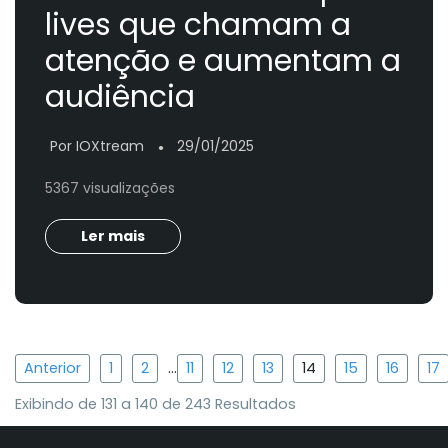
lives que chamam a
atenção e aumentam a
audiência
Por IOXtream
29/01/2025
●
5367 visualizações
Ler mais
Anterior
1
2
...
11
12
13
14
15
16
17
Exibindo de
131
a
140
de
243
Resultados