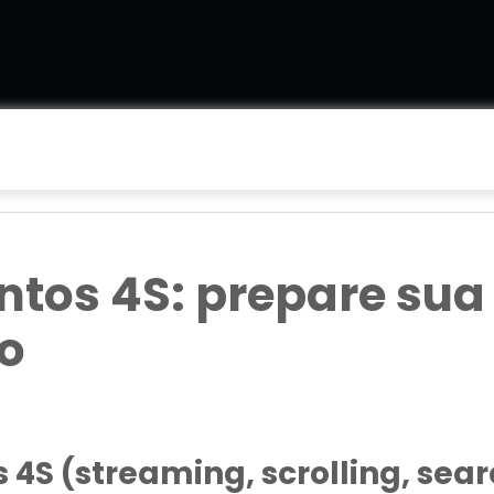
os 4S: prepare sua l
o
S (streaming, scrolling, sear