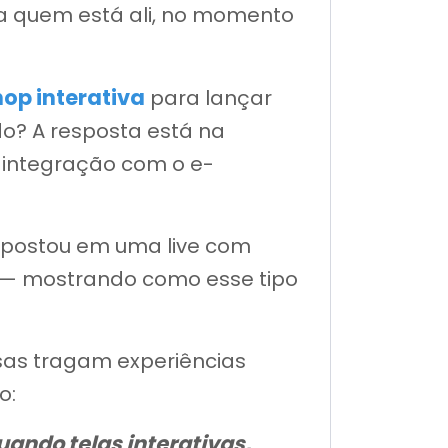
ra quem está ali, no momento
hop interativa
para lançar
do? A resposta está na
e integração com o e-
 apostou em uma live com
e — mostrando como esse tipo
sas tragam experiências
o:
uando telas interativas,