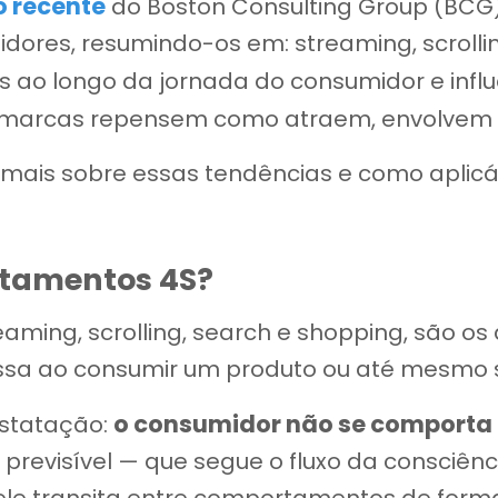
o recente
do Boston Consulting Group (BCG)
res, resumindo-os em: streaming, scrollin
s ao longo da jornada do consumidor e infl
marcas repensem como atraem, envolvem e
r mais sobre essas tendências e como aplic
rtamentos 4S?
ming, scrolling, search e shopping, são o
ssa ao consumir um produto ou até mesmo s
o consumidor não se comporta 
nstatação:
previsível — que segue o fluxo da consciênc