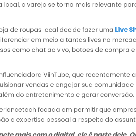
ocal, o varejo se torna mais relevante pa
Live S
loja de roupas local decide fazer uma
ferenciar em meio a tantas lives no merca
ursos como chat ao vivo, botões de compra 
influenciadora ViihTube, que recentemente
mpulsionar vendas e engajar sua comunidad
 além do entretenimento e gerar conversão.
eriencetech focada em permitir que empre
são e expertise pessoal a respeito do assunt
te mais com o digital, ele é parte dele. Q