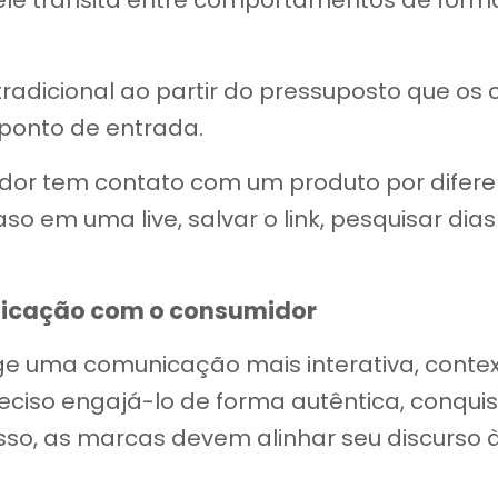
ele transita entre comportamentos de forma 
l tradicional ao partir do pressuposto que os 
ponto de entrada.
dor tem contato com um produto por diferen
 em uma live, salvar o link, pesquisar dias 
nicação com o consumidor
ge uma comunicação mais interativa, contextu
preciso engajá-lo de forma autêntica, conqu
isso, as marcas devem alinhar seu discurso 