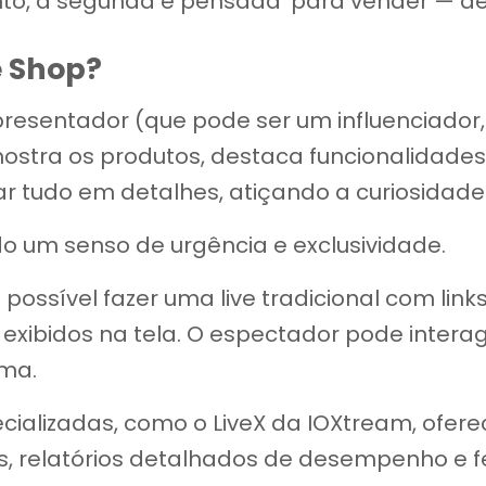
o, a segunda é pensada ‘para vender — de 
e Shop?
presentador (que pode ser um influenciador
mostra os produtos, destaca funcionalidade
tar tudo em detalhes, atiçando a curiosidad
do um senso de urgência e exclusividade.
possível fazer uma live tradicional com link
xibidos na tela. O espectador pode interagir
rma.
cializadas, como o LiveX da IOXtream, ofer
, relatórios detalhados de desempenho e 