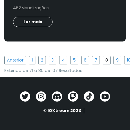
462 visualizações
Ler mais
Anterior
1
2
3
4
5
6
7
8
9
1
Exibindo de
71
a
80
de
107
Resultados
© IOXtream 2023