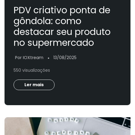
PDV criativo ponta de
gôndola: como
destacar seu produto
no supermercado
Por IOXtream
13/08/2025
●
550 visualizações
Ler mais