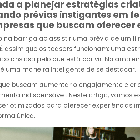
a a planejar estratégias cri
ando prévias instigantes em f
mpresas que buscam oferecer e
nho na barriga ao assistir uma prévia de um
 É assim que os teasers funcionam: uma estr
co ansioso pelo que está por vir. No ambient
a é uma maneira inteligente de se destacar.
ue buscam aumentar o engajamento e criar 
nta indispensável. Neste artigo, vamos exp
er otimizados para oferecer experiências im
orma única.