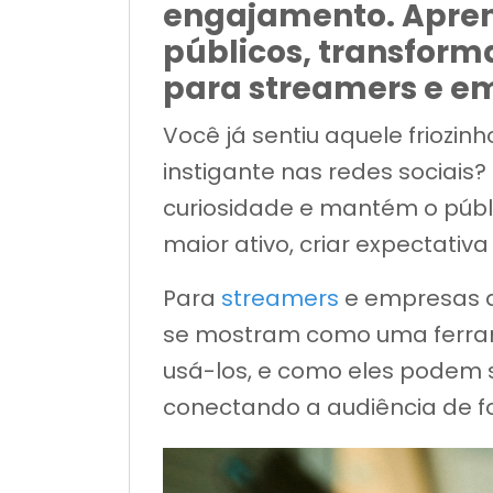
engajamento. Aprend
públicos, transform
para streamers e e
Você já sentiu aquele friozi
instigante nas redes sociais?
curiosidade e mantém o públi
maior ativo, criar expectativ
Para
streamers
e empresas q
se mostram como uma ferrame
usá-los, e como eles podem s
conectando a audiência de f