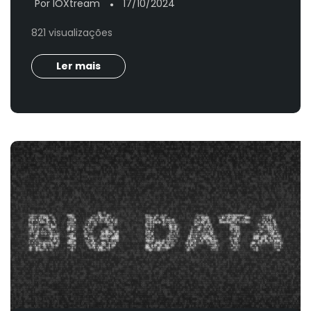
Por IOXtream
17/10/2024
●
821 visualizações
Ler mais