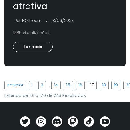
atrativa
Por IOXtream
13/09/2024
●
1585 visualizações
Ler mais
Anterior
1
2
...
14
15
16
17
18
19
2
Exibindo de
161
a
170
de
243
Resultados